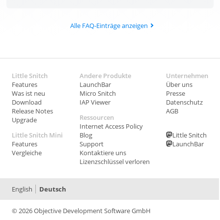
Alle FAQ-Einträge anzeigen
Little Snitch
Andere Produkte
Unternehmen
Features
LaunchBar
Über uns
Was ist neu
Micro Snitch
Presse
Download
IAP Viewer
Datenschutz
Release Notes
AGB
Ressourcen
Upgrade
Internet Access Policy
Little Snitch Mini
Blog
Little Snitch
Features
Support
LaunchBar
Vergleiche
Kontaktiere uns
Lizenzschlüssel verloren
English
Deutsch
© 2026 Objective Development Software GmbH