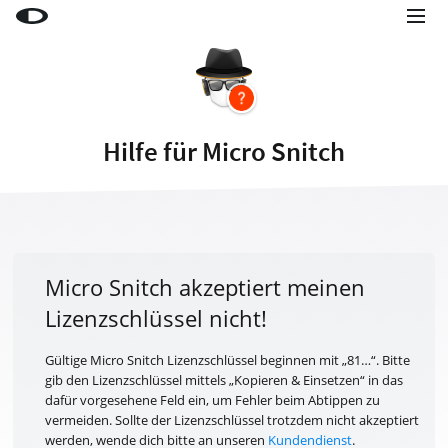
Little Snitch
Little Snitch Mini
Micro Snitch
Hilfe für Micro Snitch
LaunchBar
Internet Access Policy Viewer
Mehr Produkte
Shop
Micro Snitch akzeptiert meinen
Lizenzschlüssel nicht!
Support
Blog
Gültige Micro Snitch Lizenzschlüssel beginnen mit „81…“. Bitte
gib den Lizenzschlüssel mittels „Kopieren & Einsetzen“ in das
dafür vorgesehene Feld ein, um Fehler beim Abtippen zu
vermeiden. Sollte der Lizenzschlüssel trotzdem nicht akzeptiert
werden, wende dich bitte an unseren
Kundendienst
.