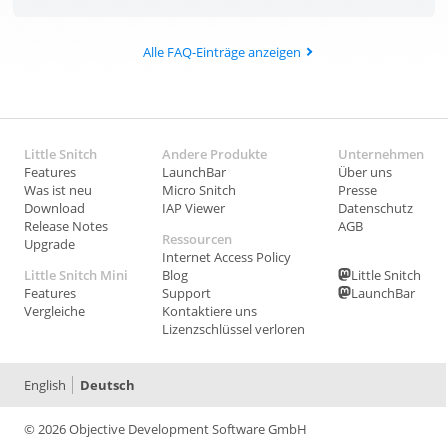
Alle FAQ-Einträge anzeigen
Little Snitch
Andere Produkte
Unternehmen
Features
LaunchBar
Über uns
Was ist neu
Micro Snitch
Presse
Download
IAP Viewer
Datenschutz
Release Notes
AGB
Ressourcen
Upgrade
Internet Access Policy
Little Snitch Mini
Blog
Little Snitch
Features
Support
LaunchBar
Vergleiche
Kontaktiere uns
Lizenzschlüssel verloren
English
Deutsch
© 2026 Objective Development Software GmbH