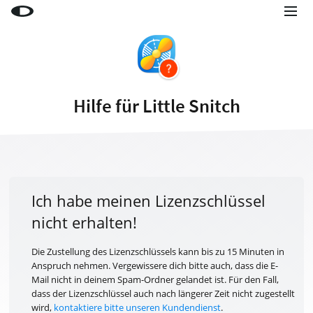
Little Snitch
Little Snitch Mini
Micro Snitch
Hilfe für Little Snitch
LaunchBar
Internet Access Policy Viewer
Mehr Produkte
Shop
Ich habe meinen Lizenzschlüssel
nicht erhalten!
Support
Blog
Die Zustellung des Lizenzschlüssels kann bis zu 15 Minuten in
Anspruch nehmen. Vergewissere dich bitte auch, dass die E-
Mail nicht in deinem Spam-Ordner gelandet ist. Für den Fall,
dass der Lizenzschlüssel auch nach längerer Zeit nicht zugestellt
wird,
kontaktiere bitte unseren Kundendienst
.