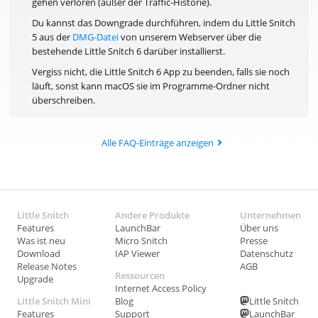
gehen verloren (außer der Traffic-Historie).
Du kannst das Downgrade durchführen, indem du Little Snitch
5 aus der
DMG-Datei
von unserem Webserver über die
bestehende Little Snitch 6 darüber installierst.
Vergiss nicht, die Little Snitch 6 App zu beenden, falls sie noch
läuft, sonst kann macOS sie im Programme-Ordner nicht
überschreiben.
Alle FAQ-Einträge anzeigen
Little Snitch
Andere Produkte
Unternehmen
Features
LaunchBar
Über uns
Was ist neu
Micro Snitch
Presse
Download
IAP Viewer
Datenschutz
Release Notes
AGB
Ressourcen
Upgrade
Internet Access Policy
Little Snitch Mini
Blog
Little Snitch
Features
Support
LaunchBar