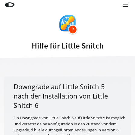
Little Snitch
Little Snitch Mini
Micro Snitch
Hilfe für Little Snitch
LaunchBar
Internet Access Policy Viewer
Mehr Produkte
Shop
Downgrade auf Little Snitch 5
nach der Installation von Little
Support
Snitch 6
Blog
Ein Downgrade von Little Snitch 6 auf Little Snitch 5 ist möglich
und versetzt deine Konfiguration in den Zustand vor dem
Upgrade, d.h. alle durchgeführten Änderungen in Version 6