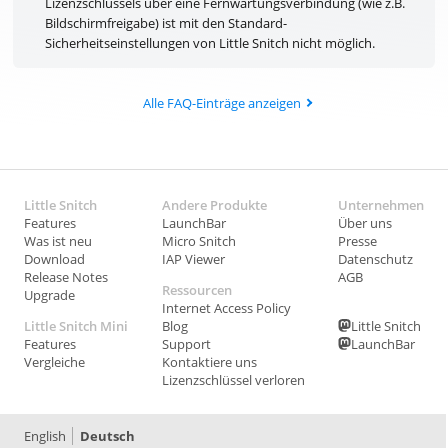
Lizenzschlüssels über eine Fernwartungsverbindung (wie z.B.
Bildschirmfreigabe) ist mit den Standard-
Sicherheitseinstellungen von Little Snitch nicht möglich.
Alle FAQ-Einträge anzeigen
Little Snitch
Andere Produkte
Unternehmen
Features
LaunchBar
Über uns
Was ist neu
Micro Snitch
Presse
Download
IAP Viewer
Datenschutz
Release Notes
AGB
Ressourcen
Upgrade
Internet Access Policy
Little Snitch Mini
Blog
Little Snitch
Features
Support
LaunchBar
Vergleiche
Kontaktiere uns
Lizenzschlüssel verloren
English
Deutsch