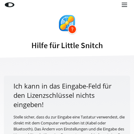
Little Snitch
Little Snitch Mini
Micro Snitch
Hilfe für Little Snitch
LaunchBar
Internet Access Policy Viewer
Mehr Produkte
Shop
Ich kann in das Eingabe-Feld für
den Lizenzschlüssel nichts
Support
eingeben!
Blog
Stelle sicher, dass du zur Eingabe eine Tastatur verwendest, die
direkt mit dem Computer verbunden ist (Kabel oder
Bluetooth). Das Ändern von Einstellungen und die Eingabe des