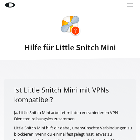
Little Snitch
Little Snitch Mini
Micro Snitch
Hilfe für Little Snitch Mini
LaunchBar
Internet Access Policy Viewer
Mehr Produkte
Shop
Ist Little Snitch Mini mit VPNs
kompatibel?
Support
Blog
Ja, Little Snitch Mini arbeitet mit den verschiedenen VPN-
Diensten reibungslos zusammen.
Little Snitch Mini hilft dir dabei, unerwünschte Verbindungen zu
blockieren. Wenn du einmal festgelegt hast, etwas zu