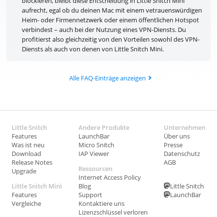
blockieren, bleibt diese Entscheidung in Little Snitch Mini
aufrecht, egal ob du deinen Mac mit einem vetrauenswürdigen
Heim- oder Firmennetzwerk oder einem öffentlichen Hotspot
verbindest – auch bei der Nutzung eines VPN-Diensts. Du
profitierst also gleichzeitig von den Vorteilen sowohl des VPN-
Diensts als auch von denen von Little Snitch Mini.
Alle FAQ-Einträge anzeigen
Little Snitch
Andere Produkte
Unternehmen
Features
LaunchBar
Über uns
Was ist neu
Micro Snitch
Presse
Download
IAP Viewer
Datenschutz
Release Notes
AGB
Ressourcen
Upgrade
Internet Access Policy
Little Snitch Mini
Blog
Little Snitch
Features
Support
LaunchBar
Vergleiche
Kontaktiere uns
Lizenzschlüssel verloren