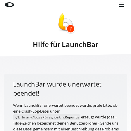
Little Snitch
Little Snitch Mini
Micro Snitch
Hilfe für LaunchBar
LaunchBar
Internet Access Policy Viewer
Mehr Produkte
Shop
LaunchBar wurde unerwartet
beendet!
Support
Blog
Wenn LaunchBar unerwartet beendet wurde, prüfe bitte, ob
eine Crash-Log-Datei unter
erzeugt wurde (das ~
~/Library/Logs/DiagnosticReports
Tilde-Zeichen bezeichnet deinen Benutzerordner). Sende uns
diese Datei gemeinsam mit einer Beschreibung des Problems