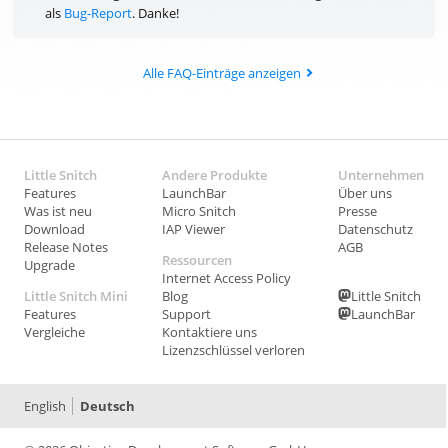
als
Bug-Report
. Danke!
Alle FAQ-Einträge anzeigen
Little Snitch
Andere Produkte
Unternehmen
Features
LaunchBar
Über uns
Was ist neu
Micro Snitch
Presse
Download
IAP Viewer
Datenschutz
Release Notes
AGB
Ressourcen
Upgrade
Internet Access Policy
Little Snitch Mini
Blog
Little Snitch
Features
Support
LaunchBar
Vergleiche
Kontaktiere uns
Lizenzschlüssel verloren
English
Deutsch