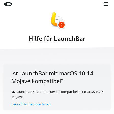
Little Snitch
Little Snitch Mini
Micro Snitch
Hilfe für LaunchBar
LaunchBar
Internet Access Policy Viewer
Mehr Produkte
Shop
Ist LaunchBar mit macOS 10.14
Mojave kompatibel?
Support
Blog
Ja, LaunchBar 6.12 und neuer ist kompatibel mit macOS 10.14
Mojave.
LaunchBar herunterladen