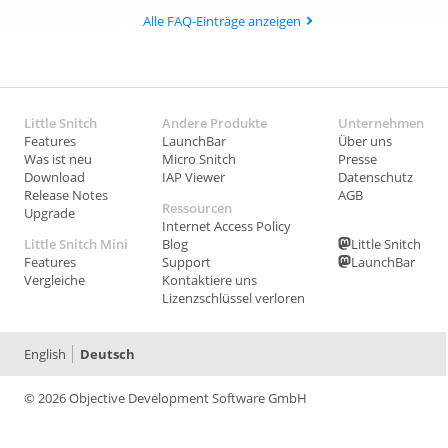
Alle FAQ-Einträge anzeigen
Little Snitch
Andere Produkte
Unternehmen
Features
LaunchBar
Über uns
Was ist neu
Micro Snitch
Presse
Download
IAP Viewer
Datenschutz
Release Notes
AGB
Ressourcen
Upgrade
Internet Access Policy
Little Snitch Mini
Blog
Little Snitch
Features
Support
LaunchBar
Vergleiche
Kontaktiere uns
Lizenzschlüssel verloren
English
Deutsch
© 2026 Objective Development Software GmbH