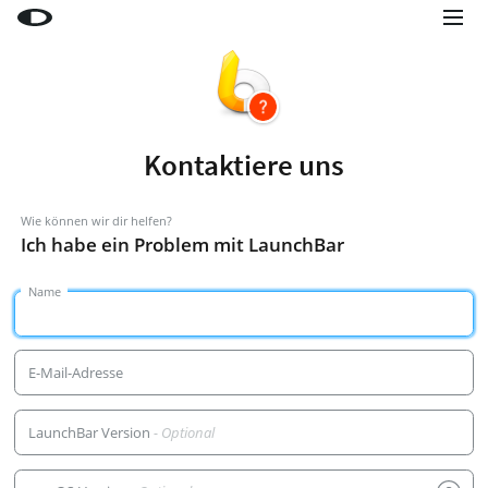
Little Snitch
Little Snitch Mini
Micro Snitch
Kontaktiere uns
LaunchBar
Internet Access Policy Viewer
Wie können wir dir helfen?
Ich habe ein Problem mit LaunchBar
Mehr Produkte
Name
Shop
Support
E-Mail-Adresse
Blog
LaunchBar Version