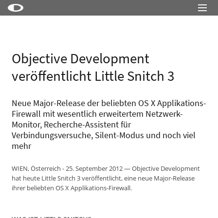
Little Snitch
Little Snitch Mini
Objective Development
Micro Snitch
veröffentlicht Little Snitch 3
LaunchBar
Internet Access Policy Viewer
Neue Major-Release der beliebten OS X Applikations-
Firewall mit wesentlich erweitertem Netzwerk-
Mehr Produkte
Monitor, Recherche-Assistent für
Verbindungsversuche, Silent-Modus und noch viel
Shop
mehr
Support
WIEN, Österreich - 25. September 2012 — Objective Development
Blog
hat heute Little Snitch 3 veröffentlicht, eine neue Major-Release
ihrer beliebten OS X Applikations-Firewall.