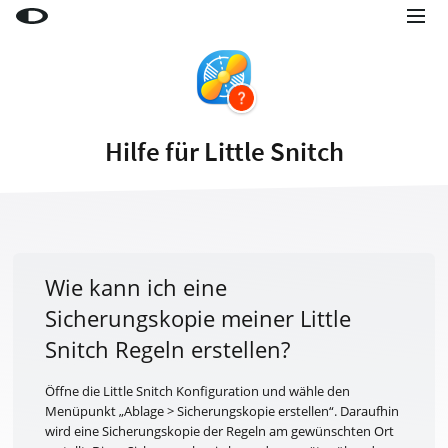
Little Snitch
Little Snitch Mini
Micro Snitch
Hilfe für Little Snitch
LaunchBar
Internet Access Policy Viewer
Mehr Produkte
Shop
Wie kann ich eine
Sicherungskopie meiner Little
Support
Snitch Regeln erstellen?
Blog
Öffne die Little Snitch Konfiguration und wähle den
Menüpunkt „Ablage > Sicherungskopie erstellen“. Daraufhin
wird eine Sicherungskopie der Regeln am gewünschten Ort