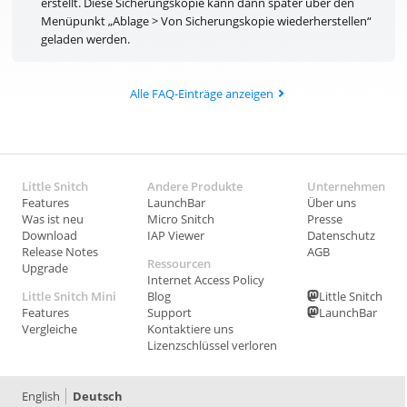
erstellt. Diese Sicherungskopie kann dann später über den
Menüpunkt „Ablage > Von Sicherungskopie wiederherstellen“
geladen werden.
Alle FAQ-Einträge anzeigen
Little Snitch
Andere Produkte
Unternehmen
Features
LaunchBar
Über uns
Was ist neu
Micro Snitch
Presse
Download
IAP Viewer
Datenschutz
Release Notes
AGB
Ressourcen
Upgrade
Internet Access Policy
Little Snitch Mini
Blog
Little Snitch
Features
Support
LaunchBar
Vergleiche
Kontaktiere uns
Lizenzschlüssel verloren
English
Deutsch