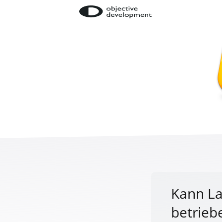
Kann L
betrieb