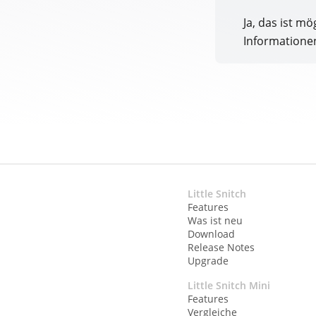
Ja, das ist mö
Informatione
Little Snitch
Features
Was ist neu
Download
Release Notes
Upgrade
Little Snitch Mini
Features
Vergleiche