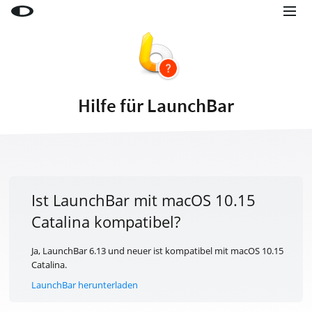
Little Snitch
Little Snitch Mini
Micro Snitch
Hilfe für LaunchBar
LaunchBar
Internet Access Policy Viewer
Mehr Produkte
Shop
Ist LaunchBar mit macOS 10.15
Catalina kompatibel?
Support
Blog
Ja, LaunchBar 6.13 und neuer ist kompatibel mit macOS 10.15
Catalina.
LaunchBar herunterladen