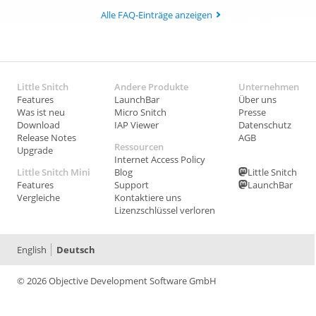
Alle FAQ-Einträge anzeigen
Little Snitch
Andere Produkte
Unternehmen
Features
LaunchBar
Über uns
Was ist neu
Micro Snitch
Presse
Download
IAP Viewer
Datenschutz
Release Notes
AGB
Ressourcen
Upgrade
Internet Access Policy
Little Snitch Mini
Blog
Little Snitch
Features
Support
LaunchBar
Vergleiche
Kontaktiere uns
Lizenzschlüssel verloren
English
Deutsch
© 2026 Objective Development Software GmbH