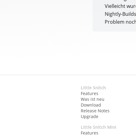
Vielleicht wu
Nightly-Build
Problem noch 
Little Snitch
Features
Was ist neu
Download
Release Notes
Upgrade
Little Snitch Mini
Features